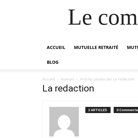
Le comp
ACCUEIL
MUTUELLE RETRAITÉ
MUTU
BLOG
Accueil
Auteurs
Articles postés par La redaction
La redaction
2 ARTICLES
0 Commenta