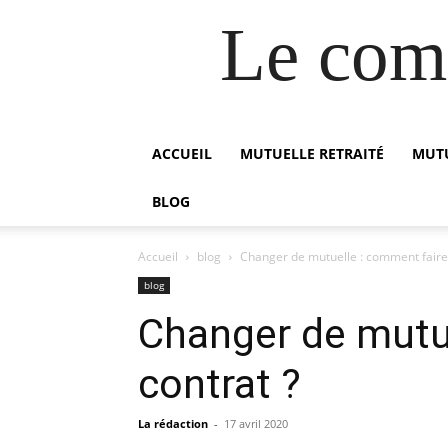
Le comp
ACCUEIL
MUTUELLE RETRAITÉ
MUTU
BLOG
Accueil
blog
Changer de mutuelle : comment faire p
blog
Changer de mutue
contrat ?
La rédaction
-
17 avril 2020